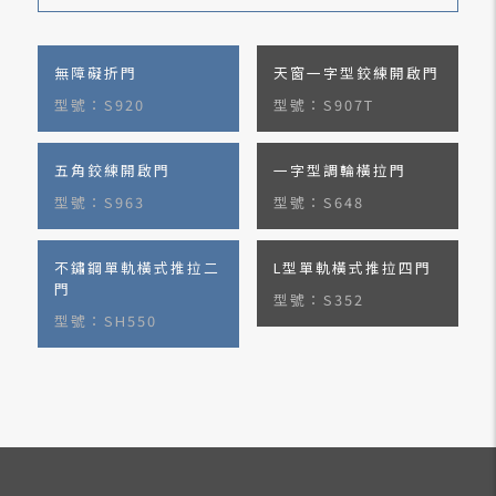
無障礙折門
天窗一字型鉸練開啟門
型號：S920
型號：S907T
五角鉸練開啟門
一字型調輪橫拉門
型號：S963
型號：S648
不鏽鋼單軌橫式推拉二
L型單軌橫式推拉四門
門
型號：S352
型號：SH550