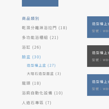
商品類別
造型檯上
乾濕分離淋浴拉門
(18)
型號：WB0
多功能浴櫃組
(21)
浴缸
(26)
造型檯上
臉盆
(30)
型號：WB
造型檯上盆
(27)
大理石造型面盆
(3)
造型檯上
龍頭
(18)
型號：WB0
浴廁自動化設備
(10)
人造石專區
(7)