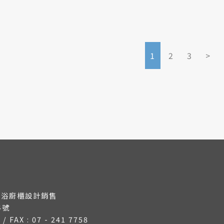
1
2
3
>
衛浴廚櫃設計銷售
4號
8 /
FAX : 07 - 241 7758