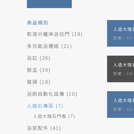
商品類別
人造大理
乾濕分離淋浴拉門
(18)
型號：C7-
多功能浴櫃組
(21)
浴缸
(26)
人造大理
臉盆
(30)
型號：C4-
龍頭
(18)
浴廁自動化設備
(10)
人造大理
人造石專區
(7)
型號：C1-
人造大理石門檻
(7)
浴室配件
(41)