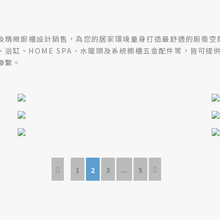
及精緻廚櫃設計銷售，為您的居家環境量身打造最舒適的廚衛空
浴缸、HOME SPA、水龍頭及系統櫥櫃五金配件等，皆可提
聯繫。
1
2
3
...
5