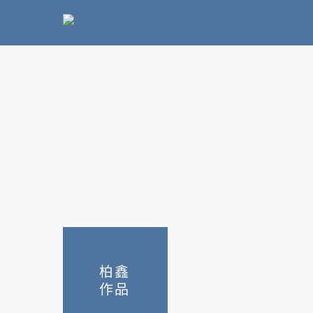
柏鑫
作品