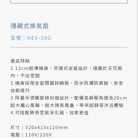
隱藏式換氣扇
型號：HEV-30G
產品特點
1.12cm超薄機身，吊隱式安裝設計，隱藏於天花板
內，不佔空間
2.機身採用全密閉鍍鋅鋼板，防水防潮防腐蝕，安全
效能提升
3.阿基米德螺旋線封道設計，配備高靜壓馬達及20cm
超大離心風輪，超大換氣風量，帶來超靜音沐浴體驗
4.可搭配樂奇空氣淨化箱，效果更佳
尺寸｜320x415x120mm
電壓｜110V/220V