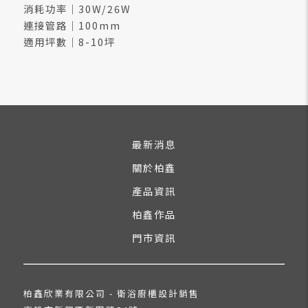
消耗功率｜30W/26W
連接管路｜100mm
適用坪數｜8-10坪
最新消息
關於柏鑫
產品資訊
柏鑫作品
門市資訊
柏鑫欣業有限公司 - 衛浴廚櫃設計銷售