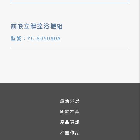
前嵌立體盆浴櫃組
型號：YC-805080A
最新消息
關於柏鑫
產品資訊
柏鑫作品